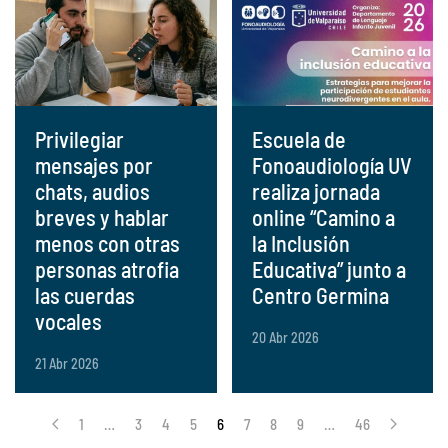
Privilegiar
Escuela de
mensajes por
Fonoaudiología UV
chats, audios
realiza jornada
breves y hablar
online “Camino a
menos con otras
la Inclusión
personas atrofia
Educativa” junto a
las cuerdas
Centro Germina
vocales
20 Abr 2026
21 Abr 2026
1
…
3
4
5
6
7
8
9
…
46